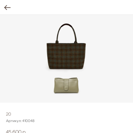
20
Артикул:
410048
45 600
р.