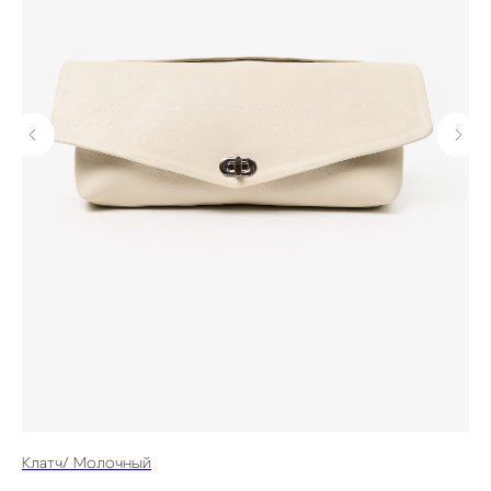
Клатч/ Молочный
Мя