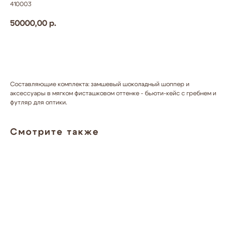
410003
50000,00
р.
Добавить в корзину
Составляющие комплекта: замшевый шоколадный шоппер и
аксессуары в мягком фисташковом оттенке - бьюти-кейс с гребнем и
футляр для оптики.
Смотрите также